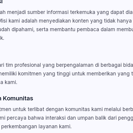
i
lah menjadi sumber informasi terkemuka yang dapat dia
isi kami adalah menyediakan konten yang tidak hanya 
mudah dipahami, serta membantu pembaca dalam memb
k.
dari tim profesional yang berpengalaman di berbagai bid
emiliki komitmen yang tinggi untuk memberikan yang t
a kami.
n Komunitas
men untuk terlibat dengan komunitas kami melalui ber
mi percaya bahwa interaksi dan umpan balik dari peng
k perkembangan layanan kami.