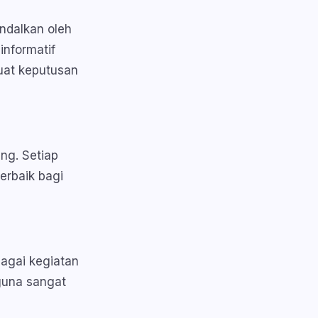
ndalkan oleh
informatif
uat keputusan
ang. Setiap
erbaik bagi
bagai kegiatan
guna sangat