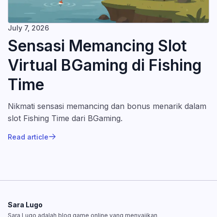
July 7, 2026
Sensasi Memancing Slot
Virtual BGaming di Fishing
Time
Nikmati sensasi memancing dan bonus menarik dalam
slot Fishing Time dari BGaming.
Read article
Sara Lugo
Sara Lugo adalah blog game online yang menyajikan